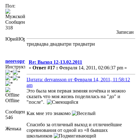
Пол:
Сообщений:
318
Записан
ЮрийЮрич
тридвадва двадватри тридватри
neeevopros
Re: Выход 12-13.02.2011
Инструктор
«
Ответ #17 :
Февраля 14, 2011, 02:06:37 pm »
Цитата: dervansson от Февраля 14, 2011, 11:58:12
am
Это была моя первая зимняя ночёвка и можно
сказать что моя жизнь поделилась на "до" и
Offline
"после".
Сообщений:
Как мне это знакомо
546
Спасибо за отличный выход и отличнейшие
Женька
соревнования от одной из +8 бывших
школьников