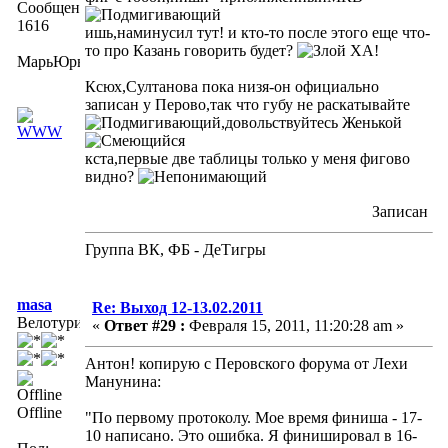
Сообщений:
1616
ишь,наминусил тут! и кто-то после этого еще что-
то про Казань говорить будет?
ХА!
МарьЮрьна
Ксюх,Султанова пока низя-он официально
записан у Перово,так что губу не раскатывайте
,довольствуйтесь Женькой
кста,первые две таблицы только у меня фигово
видно?
Записан
Группа ВК, ФБ - ДеТигры
masa
Re: Выход 12-13.02.2011
Велотурист
«
Ответ #29 :
Февраля 15, 2011, 11:20:28 am »
Антон! копирую с Перовского форума от Лехи
Манунина:
Offline
"По первому протоколу. Мое время финиша - 17-
10 написано. Это ошибка. Я финишировал в 16-