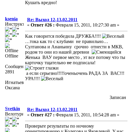
Кушать вредно!
ksenia
Re: Выход 12-13.02.2011
Инструктор
«
Ответ #26 :
Февраля 15, 2011, 10:27:30 am »
Как говорится победила ДРУЖБА!!!!
…тока как то с клубами не правильно…
Султанова и Ананьину срочно отнести в МКВ,
родом то они из нашей деревни
Offline
Женька ВАУ первое место , эт все потому что ты
карточку тщательно
не
подписала!
Сообщений:
2891
а если серьезно!!!!!оченьочень РАДА ЗА ВАС!!!
УРА!!!!
Игнатьева
Оксана
Записан
Svetkin
Re: Выход 12-13.02.2011
Велотурист
«
Ответ #27 :
Февраля 15, 2011, 10:54:28 am »
Проверьте результаты по ночному
ориентированию у Колегова и Яковлевой. У нас