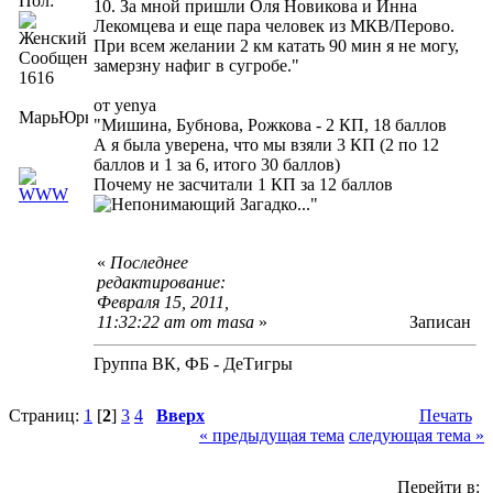
Пол:
10. За мной пришли Оля Новикова и Инна
Лекомцева и еще пара человек из МКВ/Перово.
При всем желании 2 км катать 90 мин я не могу,
Сообщений:
замерзну нафиг в сугробе."
1616
от yenya
МарьЮрьна
"Мишина, Бубнова, Рожкова - 2 КП, 18 баллов
А я была уверена, что мы взяли 3 КП (2 по 12
баллов и 1 за 6, итого 30 баллов)
Почему не засчитали 1 КП за 12 баллов
Загадко..."
«
Последнее
редактирование:
Февраля 15, 2011,
11:32:22 am от masa
»
Записан
Группа ВК, ФБ - ДеТигры
Страниц:
1
[
2
]
3
4
Вверх
Печать
« предыдущая тема
следующая тема »
Перейти в: