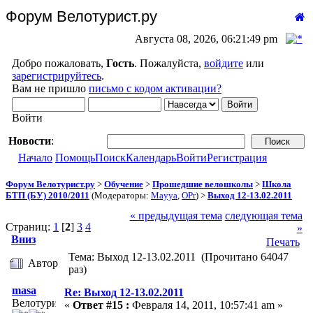
Форум Велотурист.ру
Августа 08, 2026, 06:21:49 pm
Добро пожаловать,
Гость
. Пожалуйста,
войдите
или
зарегистрируйтесь
.
Вам не пришло
письмо с кодом активации?
Войти
Новости
:
Начало
Помощь
Поиск
Календарь
Войти
Регистрация
Форум Велотурист.ру
>
Обучение
>
Прошедшие велошколы
>
Школа
БТП (БУ) 2010/2011
(Модераторы:
Mayya
,
OPr
) >
Выход 12-13.02.2011
« предыдущая тема
следующая тема
Страниц:
1
[
2
]
3
4
»
Вниз
Печать
Тема: Выход 12-13.02.2011 (Прочитано 64047
Автор
раз)
masa
Re: Выход 12-13.02.2011
Велотурист
«
Ответ #15 :
Февраля 14, 2011, 10:57:41 am »