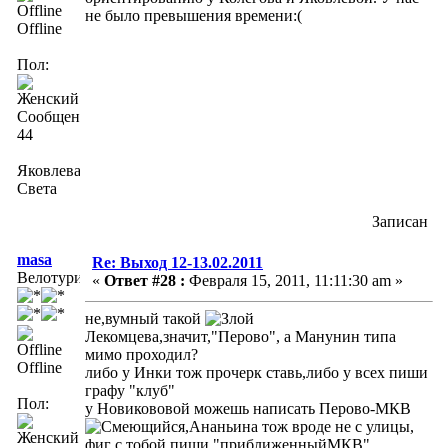
не было превышения времени:(
Offline
Пол:
Сообщений:
44
Яковлева
Света
Записан
masa
Re: Выход 12-13.02.2011
Велотурист
«
Ответ #28 :
Февраля 15, 2011, 11:11:30 am »
не,вумный такой
Лекомцева,значит,"Перово", а Манунин типа
мимо проходил?
Offline
либо у Инки тож прочерк ставь,либо у всех пиши
графу "клуб"
Пол:
у Новикововой можешь написать Перово-МКВ
,Ананьина тож вроде не с улицы,
фиг с тобой,пиши "приближенныйМКВ"