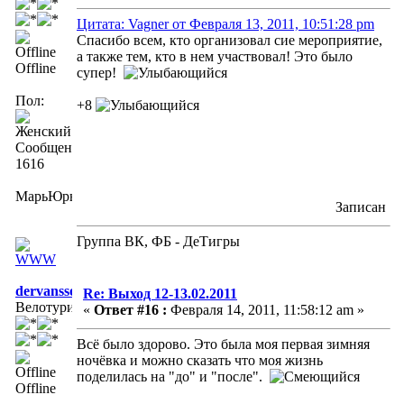
Цитата: Vagner от Февраля 13, 2011, 10:51:28 pm
Спасибо всем, кто организовал сие мероприятие,
а также тем, кто в нем участвовал! Это было
Offline
супер!
Пол:
+8
Сообщений:
1616
МарьЮрьна
Записан
Группа ВК, ФБ - ДеТигры
dervansson
Re: Выход 12-13.02.2011
Велотурист
«
Ответ #16 :
Февраля 14, 2011, 11:58:12 am »
Всё было здорово. Это была моя первая зимняя
ночёвка и можно сказать что моя жизнь
поделилась на "до" и "после".
Offline