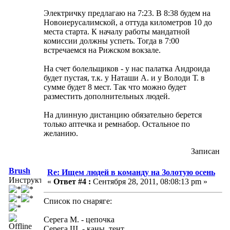
Электричку предлагаю на 7:23. В 8:38 будем на
Новоиерусалимской, а оттуда километров 10 до
места старта. К началу работы мандатной
комиссии должны успеть. Тогда в 7:00
встречаемся на Рижском вокзале.
На счет болельщиков - у нас палатка Андроида
будет пустая, т.к. у Наташи А. и у Володи Т. в
сумме будет 8 мест. Так что можно будет
разместить дополнительных людей.
На длинную дистанцию обязательно берется
только аптечка и ремнабор. Остальное по
желанию.
Записан
Brush
Re: Ищем людей в команду на Золотую осень
Инструктор
«
Ответ #4 :
Сентября 28, 2011, 08:08:13 pm »
Список по снаряге:
Серега М. - цепочка
Серега Ш. - каны, тент