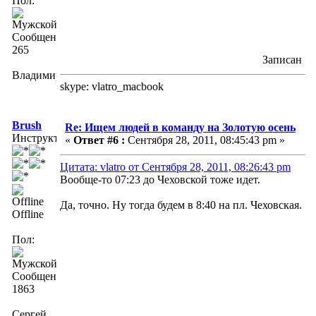
Пол:
Сообщений:
265
Записан
Владимир
skype: vlatro_macbook
Brush
Re: Ищем людей в команду на Золотую осень
Инструктор
«
Ответ #6 :
Сентября 28, 2011, 08:45:43 pm »
Цитата: vlatro от Сентября 28, 2011, 08:26:43 pm
Вообще-то 07:23 до Чеховской тоже идет.
Да, точно. Ну тогда будем в 8:40 на пл. Чеховская.
Offline
Пол:
Сообщений:
1863
Сергей