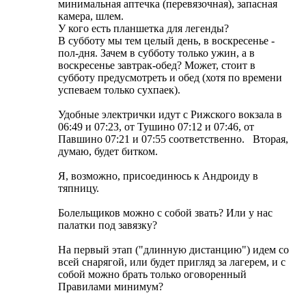
минимальная аптечка (перевязочная), запасная
камера, шлем.
У кого есть планшетка для легенды?
В субботу мы тем целый день, в воскресенье -
пол-дня. Зачем в субботу только ужин, а в
воскресенье завтрак-обед? Может, стоит в
субботу предусмотреть и обед (хотя по времени
успеваем только сухпаек).
Удобные электрички идут с Рижского вокзала в
06:49 и 07:23, от Тушино 07:12 и 07:46, от
Павшино 07:21 и 07:55 соответственно. Вторая,
думаю, будет битком.
Я, возможно, присоединюсь к Андроиду в
тяпницу.
Болельщиков можно с собой звать? Или у нас
палатки под завязку?
На первый этап ("длинную дистанцию") идем со
всей снарягой, или будет пригляд за лагерем, и с
собой можно брать только оговоренный
Правилами минимум?