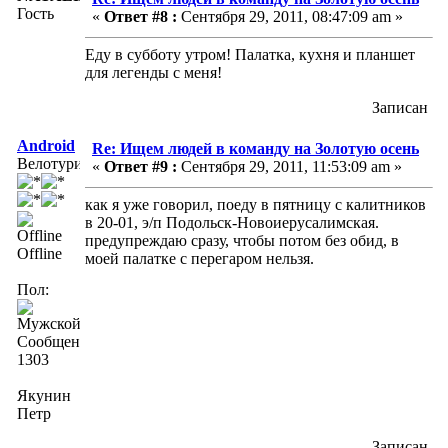
Гость
«
Ответ #8 :
Сентября 29, 2011, 08:47:09 am »
Еду в субботу утром! Палатка, кухня и планшет
для легенды с меня!
Записан
Android
Re: Ищем людей в команду на Золотую осень
Велотурист
«
Ответ #9 :
Сентября 29, 2011, 11:53:09 am »
как я уже говорил, поеду в пятницу с калитников
в 20-01, э/п Подольск-Новоиерусалимская.
предупреждаю сразу, чтобы потом без обид, в
Offline
моей палатке с перегаром нельзя.
Пол:
Сообщений:
1303
Якунин
Петр
Записан