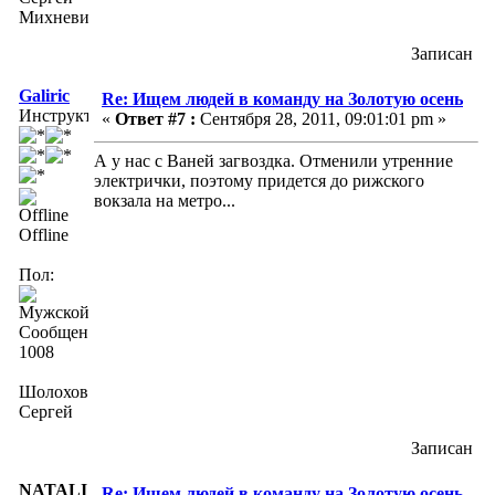
Михневич
Записан
Galiric
Re: Ищем людей в команду на Золотую осень
Инструктор
«
Ответ #7 :
Сентября 28, 2011, 09:01:01 pm »
А у нас с Ваней загвоздка. Отменили утренние
электрички, поэтому придется до рижского
вокзала на метро...
Offline
Пол:
Сообщений:
1008
Шолохов
Сергей
Записан
NATALIA
Re: Ищем людей в команду на Золотую осень