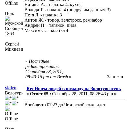
Offline
Наташа А. - палатка 4, кухня
Володя Т. - палатка 4 (по другим данным 3)
Пол:
Петя Я. - палатка 3
Антон Ж. - топор, велотросс, ремнабор
Андрей П. - таганок, пила
Сообщений:
Максим С. - палатка 4
1863
Сергей
Михневич
«
Последнее
редактирование:
Сентября 28, 2011,
08:43:16 pm от Brush
»
Записан
vlatro
Re: Ищем людей в команду на Золотую осень
Велотурист
«
Ответ #5 :
Сентября 28, 2011, 08:26:43 pm »
Вообще-то 07:23 до Чеховской тоже идет.
Offline