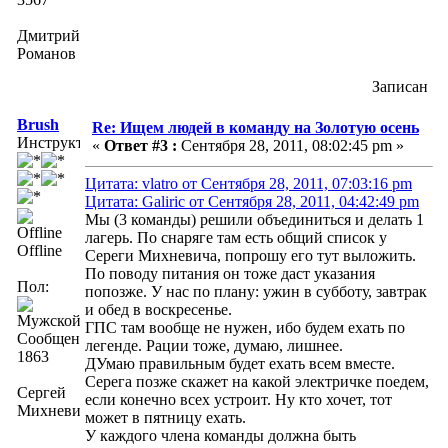
Дмитрий
Романов
Записан
Brush
Re: Ищем людей в команду на Золотую осень
Инструктор
«
Ответ #3 :
Сентября 28, 2011, 08:02:45 pm »
Цитата: vlatro от Сентября 28, 2011, 07:03:16 pm
Цитата: Galiric от Сентября 28, 2011, 04:42:49 pm
Мы (3 команды) решили объединиться и делать 1
лагерь. По снаряге там есть общий список у
Offline
Сереги Михневича, попрошу его тут выложить.
По поводу питания он тоже даст указания
Пол:
попозже. У нас по плану: ужин в субботу, завтрак
и обед в воскресенье.
ГПС там вообще не нужен, ибо будем ехать по
Сообщений:
легенде. Рации тоже, думаю, лишнее.
1863
ДУмаю правильным будет ехать всем вместе.
Серега позже скажет на какой электричке поедeм,
Сергей
если конечно всех устроит. Ну кто хочет, тот
Михневич
может в пятницу ехать.
У каждого члена команды должна быть