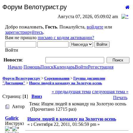
Форум Велотурист.ру
Августа 07, 2026, 05:09:02 am
Добро пожаловать,
Гость
. Пожалуйста,
войдите
или
зарегистрируйтесь
.
Вам не пришло
письмо с кодом активации?
Войти
Новости
:
Начало
Помощь
Поиск
Календарь
Войти
Регистрация
Форум Велотурист.ру
>
Соревнования
>
Группа дисциплин
"Дистанция"
>
Ищем людей в команду на Золотую осень
« предыдущая тема
следующая тема »
Страниц: [
1
]
Вниз
Печать
Тема: Ищем людей в команду на Золотую осень
Автор
(Прочитано 12715 раз)
Galiric
Ищем людей в команду на Золотую осень
Инструктор
«
:
Сентября 22, 2011, 01:56:59 pm »