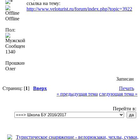
ссылка на тему:
http://www.veloturist.ru/forum/index.php?topic=3922
Offline
Пол:
Сообщений:
1340
Прошкин
Олег
Записан
Страниц: [
1
]
Вверх
Печать
« предыдущая тема
следующая тема »
Перейти в: