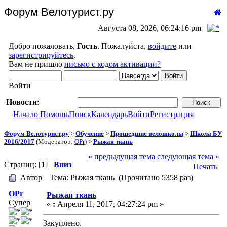
Форум Велотурист.ру
Августа 08, 2026, 06:24:16 pm
Добро пожаловать,
Гость
. Пожалуйста,
войдите
или
зарегистрируйтесь
.
Вам не пришло
письмо с кодом активации?
Войти
Новости
:
Начало
Помощь
Поиск
Календарь
Войти
Регистрация
Форум Велотурист.ру
>
Обучение
>
Прошедшие велошколы
>
Школа БУ
2016/2017
(Модератор:
OPr
) >
Рыжая ткань
« предыдущая тема
следующая тема »
Страниц: [
1
]
Вниз
Печать
Автор
Тема: Рыжая ткань (Прочитано 5358 раз)
OPr
Рыжая ткань
Супер
«
:
Апреля 11, 2017, 04:27:24 pm »
Закуплено.