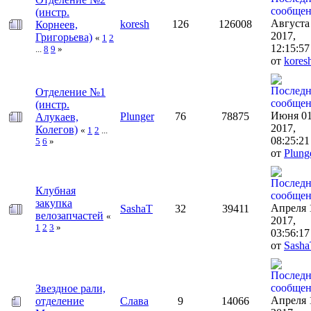
(инстр.
Августа
koresh
126
126008
Корнеев,
2017,
Григорьева)
«
1
2
12:15:57
...
8
9
»
от
kores
Отделение №1
(инстр.
Июня 01
Plunger
76
78875
Алукаев,
2017,
Колегов)
«
1
2
...
08:25:21
5
6
»
от
Plung
Клубная
закупка
Апреля 
SashaT
32
39411
велозапчастей
«
2017,
1
2
3
»
03:56:1
от
Sash
Звездное рали,
Апреля 
отделение
Слава
9
14066