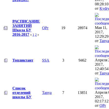
08:28:1
от
Kydr
РАСПИСАНИЕ
ЗАНЯТИЙ
Мая 11,
OPr
19
28974
Школа БУ
2017,
2016-2017
«
1
2
»
12:29:2
от
Tanya
Апреля 
Топдиктант
SSA
3
9462
2017,
12:40:5
от
Tanya
Список
Апреля 
отделений
Tanya
7
13851
2017,
школы БУ
02:17:1
от
OPr