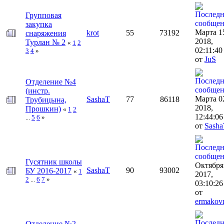
Групповая
закупка
Марта 1
krot
55
73192
снаряжения
2018,
Турлан № 2
«
1
2
02:11:40
3
4
»
от
JuS
Отделение №4
(инстр.
Марта 0
SashaT
77
86118
Трубицына,
2018,
Прошкин)
«
1
2
12:44:0
...
5
6
»
от
Sash
Гусятник школы
Октября
SashaT
90
93002
БУ 2016-2017
«
1
2017,
2
...
6
7
»
03:10:2
от
ermako
Отделение №2