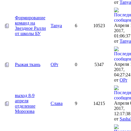
от
Tanya
Формирование
команд на
Апреля 
Tanya
6
10523
Звездное Ралли
2017,
от школы БУ
01:06:3
от
Tanya
Апреля 
Рыжая ткань
OPr
0
5347
2017,
04:27:2
от
OPr
выход 8-9
апреля
Апреля 
Слава
9
14215
отделение
2017,
Морозова
12:17:38
от
Sash