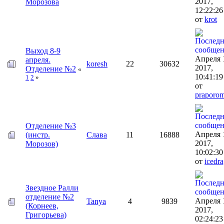
2017,
Морозова
12:22:2
от
krot
Выход 8-9
Апреля 
апреля.
koresh
22
30632
2017,
Отделение №2
«
10:41:1
1
2
»
от
praporo
Отделение №3
Апреля 
(инстр.
Слава
11
16888
2017,
Морозов)
10:02:30
от
icedr
Звездное Ралли
отделение №2
Апреля 
Tanya
4
9839
(Корнеев,
2017,
Григорьева)
02:24:2