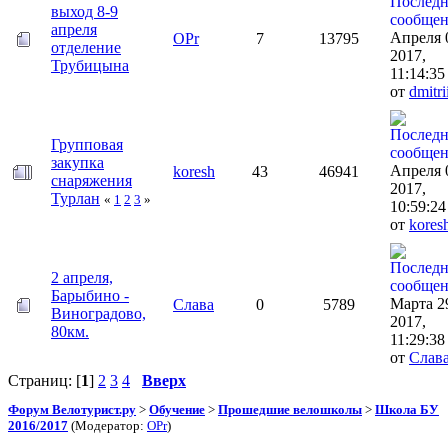
выход 8-9
апреля
Апреля 
OPr
7
13795
отделение
2017,
Трубицына
11:14:35
от
dmitri
Групповая
закупка
Апреля 
koresh
43
46941
снаряжения
2017,
Турлан
«
1
2
3
»
10:59:24
от
kores
2 апреля,
Барыбино -
Марта 2
Слава
0
5789
Виноградово,
2017,
80км.
11:29:38
от
Слав
Страниц: [
1
]
2
3
4
Вверх
Форум Велотурист.ру
>
Обучение
>
Прошедшие велошколы
>
Школа БУ
2016/2017
(Модератор:
OPr
)