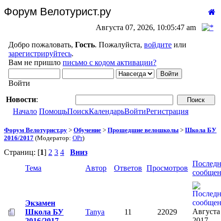
Форум Велотурист.ру
Августа 07, 2026, 10:05:47 am
Добро пожаловать,
Гость
. Пожалуйста,
войдите
или
зарегистрируйтесь
.
Вам не пришло
письмо с кодом активации?
Войти
Новости
:
Начало
Помощь
Поиск
Календарь
Войти
Регистрация
Форум Велотурист.ру
>
Обучение
>
Прошедшие велошколы
>
Школа БУ
2016/2017
(Модератор:
OPr
)
Страниц: [
1
]
2
3
4
Вниз
Последн
Тема
Автор
Ответов
Просмотров
сообще
Экзамен
Августа
Школа БУ
Tanya
11
22029
2017,
2016/2017