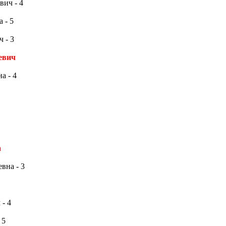
ич - 4
 - 5
 - 3
евич
а - 4
а
вна - 3
- 4
 5