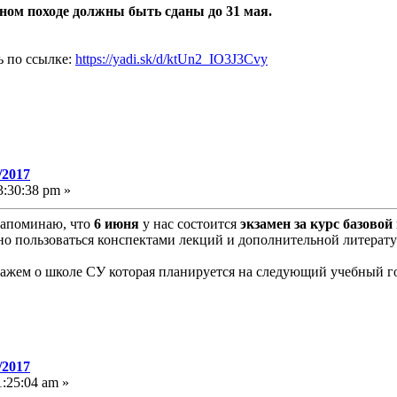
ном походе должны быть сданы до 31 мая.
ь по ссылке:
https://yadi.sk/d/ktUn2_IO3J3Cvy
/2017
:30:38 pm »
напоминаю, что
6 июня
у нас состоится
экзамен за курс базово
 пользоваться конспектами лекций и дополнительной литерату
ажем о школе СУ которая планируется на следующий учебный г
/2017
:25:04 am »