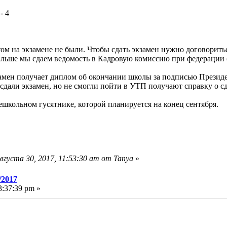
- 4
ом на экзамене не были. Чтобы сдать экзамен нужно договоритьс
 Дальше мы сдаем ведомость в Кадровую комиссию при федераци
амен получает диплом об окончании школы за подписью Президе
сдали экзамен, но не смогли пойти в УТП получают справку о сд
школьном гусятнике, которой планируется на конец сентября.
густа 30, 2017, 11:53:30 am от Tanya
»
/2017
:37:39 pm »