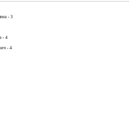
на - 3
 - 4
ич - 4