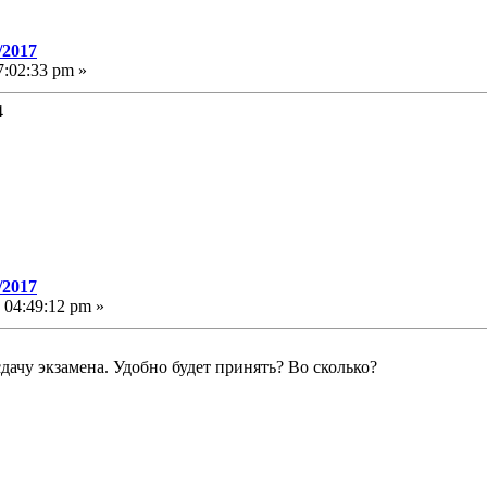
/2017
:02:33 pm »
4
/2017
 04:49:12 pm »
сдачу экзамена. Удобно будет принять? Во сколько?