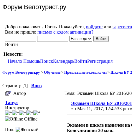
Форум Велотурист.ру
Добро пожаловать,
Гость
. Пожалуйста,
войдите
или
зарегист
Вам не пришло
письмо с кодом активации?
Войти
Новости
:
Начало
Помощь
Поиск
Календарь
Войти
Регистрация
Форум Велотурист.ру
>
Обучение
>
Прошедшие велошколы
>
Школа БУ 2
Страниц: [
1
]
Вниз
Автор
Тема: Экзамен Школа БУ 2016/20
Tanya
Экзамен Школа БУ 2016/201
Инструктор
«
:
Мая 11, 2017, 12:42:33 pm 
Offline
Экзамен в школе назначен на 6
Пол:
Консультация 30 мая.