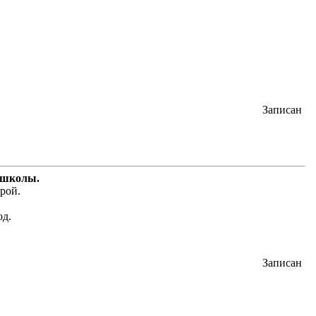
Записан
й школы.
рой.
од.
Записан