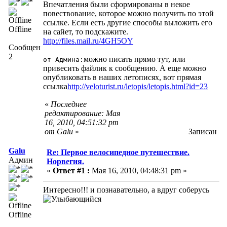
Впечатления были сформированы в некое
повествование, которое можно получить по этой
ссылке. Если есть другие способы выложить его
Offline
на сайет, то подскажите.
http://files.mail.ru/4GH5OY
Сообщений:
2
можно писать прямо тут, или
от Админа:
привесить файлик к сообщению. А еще можно
опубликовать в наших летописях, вот прямая
ссылка
http://veloturist.ru/letopis/letopis.html?id=23
«
Последнее
редактирование: Мая
16, 2010, 04:51:32 pm
от Galu
»
Записан
Galu
Re: Первое велосипедное путешествие.
Админ
Норвегия.
«
Ответ #1 :
Мая 16, 2010, 04:48:31 pm »
Интересно!!! и познавательно, а вдруг соберусь
Offline