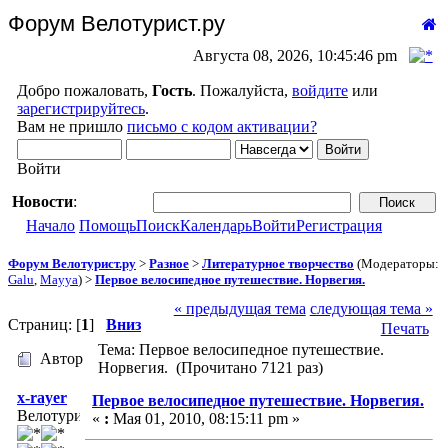
Форум Велотурист.ру
Августа 08, 2026, 10:45:46 pm
Добро пожаловать,
Гость
. Пожалуйста,
войдите
или
зарегистрируйтесь
.
Вам не пришло
письмо с кодом активации?
Войти
Новости
:
Начало
Помощь
Поиск
Календарь
Войти
Регистрация
Форум Велотурист.ру
>
Разное
>
Литературное творчество
(Модераторы:
Galu
,
Mayya
) >
Первое велосипедное путешествие. Норвегия.
« предыдущая тема
следующая тема »
Страниц: [
1
]
Вниз
Печать
Тема: Первое велосипедное путешествие.
Автор
Норвегия. (Прочитано 7121 раз)
x-rayer
Первое велосипедное путешествие. Норвегия.
Велотурист
«
:
Мая 01, 2010, 08:15:11 pm »