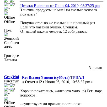
Цитата: Виолетта от Июня 04, 2010, 03:37:25 pm
Танечка, продукты на мне? на сколько человек
покупать?
Offline
Покупая столько же сколько и в прошлый раз.
Если что магазин близко. Сгоняем.
Пол:
От нашей школы человек 12 собиралось.
Сообщений:
4086
Григорьева
Татьяна
Записан
GrayWolf
Re: Выход 5 июня (суббота) ТРИАЛ
Инструктор
«
Ответ #12 :
Июня 05, 2010, 10:55:37 pm »
Хорошо покатались, жалко что мало. :о) Есть пара
вопросов:
- существуют ли правила постановки
Offline