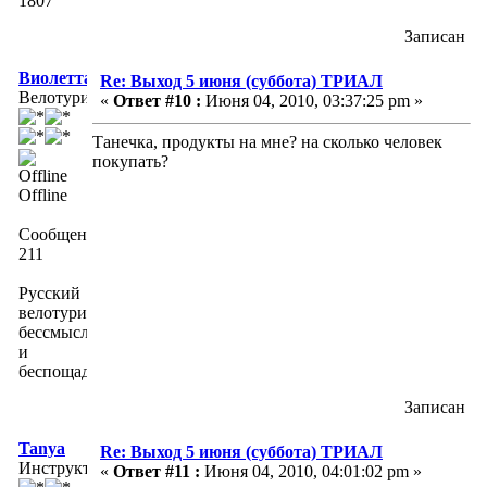
1807
Записан
Виолетта
Re: Выход 5 июня (суббота) ТРИАЛ
Велотурист
«
Ответ #10 :
Июня 04, 2010, 03:37:25 pm »
Танечка, продукты на мне? на сколько человек
покупать?
Offline
Сообщений:
211
Русский
велотуризьм
бессмыслен
и
беспощаден...
Записан
Tanya
Re: Выход 5 июня (суббота) ТРИАЛ
Инструктор
«
Ответ #11 :
Июня 04, 2010, 04:01:02 pm »