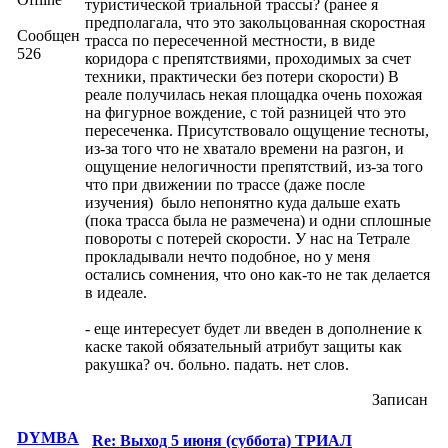
туристической триальной трассы? (ранее я
предполагала, что это закольцованная скоростная
Сообщений:
трасса по пересеченной местности, в виде
526
коридора с препятствиями, проходимых за счет
техники, практически без потери скорости) В
реале получилась некая площадка очень похожая
на фигурное вождение, с той разницей что это
пересеченка. Присутствовало ощущение тесноты,
из-за того что не хватало времени на разгон, и
ощущение нелогичности препятствий, из-за того
что при движении по трассе (даже после
изучения) было непонятно куда дальше ехать
(пока трасса была не размечена) и одни сплошные
повороты с потерей скорости. У нас на Тетрале
прокладывали нечто подобное, но у меня
остались сомнения, что оно как-то не так делается
в идеале.
- еще интересует будет ли введен в дополнение к
каске такой обязательный атрибут защиты как
ракушка? оч. больно. падать. нет слов.
Записан
DYMBA
Re: Выход 5 июня (суббота) ТРИАЛ