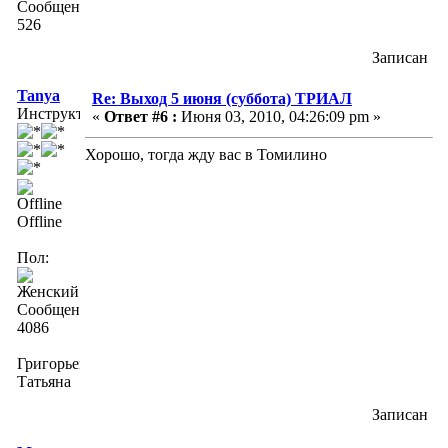
Сообщений:
526
Записан
Tanya
Re: Выход 5 июня (суббота) ТРИАЛ
Инструктор
«
Ответ #6 :
Июня 03, 2010, 04:26:09 pm »
Хорошо, тогда жду вас в Томилино
Offline
Пол:
Сообщений:
4086
Григорьева
Татьяна
Записан