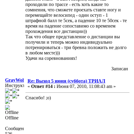
проходили по трассе - есть хоть какие то
сомнения, что сможете проехать ставте ногу и
перемещайте велосипед - один оступ - 1
штрафной балл те 5сек, а падение 10 те 50сек - те
время на падение сопоставимо со временем
прохождения все дистанции))
Так что общее представление о дистанции вы
получили и теперь можно индивидуально
потренироваться - три бревна положить не долго
в любом месте)))
Удачи на соревнованиях!
Записан
GrayWolf
Re: Выход 5 июня (суббота) ТРИАЛ
Инструктор
«
Ответ #14 :
Июня 07, 2010, 11:08:43 am »
Спасибо! ;о)
Offline
Сообщений:
526