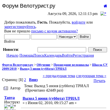
Форум Велотурист.ру
Августа 09, 2026, 12:11:13 pm
Добро пожаловать,
Гость
. Пожалуйста,
войдите
или
зарегистрируйтесь
.
Вам не пришло
письмо с кодом активации?
Войти
Новости
:
Начало
Помощь
Поиск
Календарь
Войти
Регистрация
Форум Велотурист.ру
>
Обучение
>
Прошедшие велошколы
>
Школа СУ
2009/2010
>
Выход 5 июня (суббота) ТРИАЛ
« предыдущая тема
следующая тема »
Страниц: [
1
]
2
Вниз
Печать
Тема: Выход 5 июня (суббота) ТРИАЛ
Автор
(Прочитано 42449 раз)
Tanya
Выход 5 июня (суббота) ТРИАЛ
Инструктор
«
:
Июня 02, 2010, 09:15:27 am »