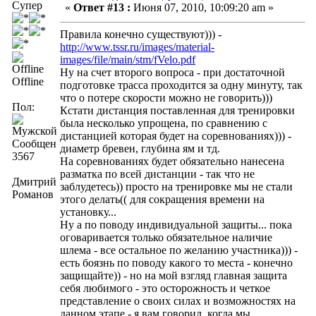
Супер
«
Ответ #13 :
Июня 07, 2010, 10:09:20 am »
Правила конечно существуют))) -
http://www.tssr.ru/images/material-
images/file/main/stm/fVelo.pdf
Ну на счет второго вопроса - при достаточной
Offline
подготовке трасса проходится за одну минуту, так
что о потере скорости можно не говорить)))
Пол:
Кстати дистанция поставленная для тренировки
была несколько упрощена, по сравнению с
дистанцией которая будет на соревнованиях))) -
Сообщений:
диаметр бревен, глубина ям и тд.
3567
На соревнованиях будет обязательно нанесена
разматка по всей дистанции - так что не
Дмитрий
заблудетесь)) просто на тренировке мы не стали
Романов
этого делать(( для сокращения времени на
установку...
Ну а по поводу индивидуальной защиты... пока
оговаривается только обязательное наличие
шлема - все остальное по желанию участника))) -
есть боязнь по поводу какого то места - конечно
защищайте)) - но на мой взгляд главная защита
себя любимого - это осторожность и четкое
представление о своих силах и возможностях на
данном этапе - я вам говорил, когда мы