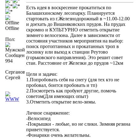
Есть идея в воскресение прокатиться по
Балашихинскому лесопарку. Планируется
стартовать из г.Железнодорожный в ~11.00-12.00
и доехать до Вишняковских прудов. На прудах
Offline
скромно и КУЛЬТУРНО отметить открытие
зимнего велосезона. Далее в зависимости от
Пол:
состояния участников мероприятия на выбор:
поиск протоптанных и прокатанных троп в
лосинку или выход к станции Реутово
Сообщений:
(горьковского направления). Это решит совет
994
стаи. Расстояние от Железки до прудов ~12км
Серганов
Цели и задачи:
Сергей
1.Попробовать себя на снегу (для тех кто не
пробовал, боится пробовать и тп)
2.Посмотреть как пробуют другие, помочь
советом(Для имеющих опыт)
3.Отметить открытие вело-зимы.
Личное снаряжение:
-Велосипед
-Покрышки - любые, но не слики. Зимняя резина
приветствуется.
-Фонарики очень желательны.