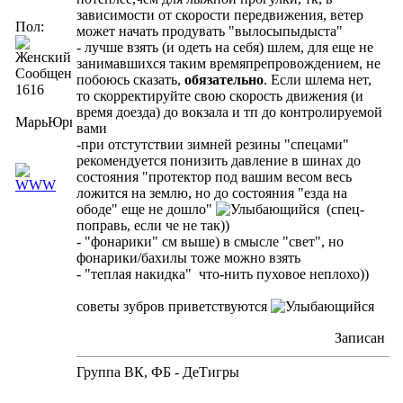
зависимости от скорости передвижения, ветер
Пол:
может начать продувать "вылосыпыдыста"
- лучше взять (и одеть на себя) шлем, для еще не
занимавшихся таким времяпрепровождением, не
Сообщений:
побоюсь сказать,
обязательно
. Если шлема нет,
1616
то скорректируйте свою скорость движения (и
время доезда) до вокзала и тп до контролируемой
МарьЮрьна
вами
-при отстутствии зимней резины "спецами"
рекомендуется понизить давление в шинах до
состояния "протектор под вашим весом весь
ложится на землю, но до состояния "езда на
ободе" еще не дошло"
(спец-
поправь, если че не так))
- "фонарики" см выше) в смысле "свет", но
фонарики/бахилы тоже можно взять
- "теплая накидка" что-нить пуховое неплохо))
советы зубров приветствуются
Записан
Группа ВК, ФБ - ДеТигры