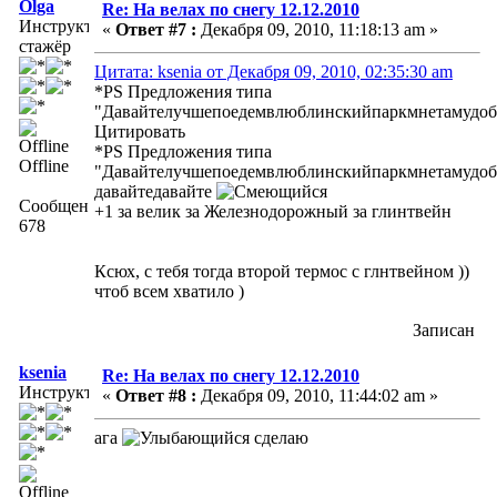
Olga
Re: На велах по снегу 12.12.2010
Инструктор-
«
Ответ #7 :
Декабря 09, 2010, 11:18:13 am »
стажёр
Цитата: ksenia от Декабря 09, 2010, 02:35:30 am
*PS Предложения типа
"Давайтелучшепоедемвлюблинскийпаркмнетамудоб
Цитировать
*PS Предложения типа
Offline
"Давайтелучшепоедемвлюблинскийпаркмнетамудоб
давайтедавайте
Сообщений:
+1 за велик за Железнодорожный за глинтвейн
678
Ксюх, с тебя тогда второй термос с глнтвейном ))
чтоб всем хватило )
Записан
ksenia
Re: На велах по снегу 12.12.2010
Инструктор
«
Ответ #8 :
Декабря 09, 2010, 11:44:02 am »
ага
сделаю