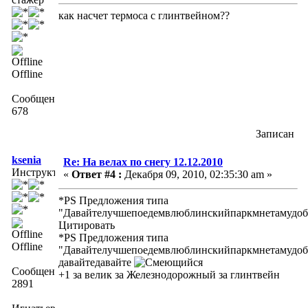
как насчет термоса с глинтвейном??
Offline
Сообщений:
678
Записан
ksenia
Re: На велах по снегу 12.12.2010
Инструктор
«
Ответ #4 :
Декабря 09, 2010, 02:35:30 am »
*PS Предложения типа
"Давайтелучшепоедемвлюблинскийпаркмнетамудоб
Цитировать
*PS Предложения типа
Offline
"Давайтелучшепоедемвлюблинскийпаркмнетамудоб
давайтедавайте
Сообщений:
+1 за велик за Железнодорожный за глинтвейн
2891