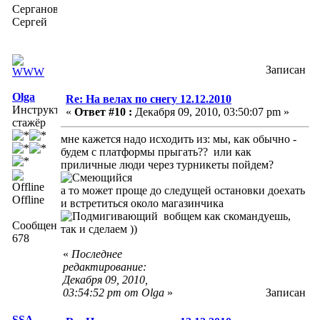
Серганов
Сергей
Записан
Olga
Re: На велах по снегу 12.12.2010
Инструктор-
«
Ответ #10 :
Декабря 09, 2010, 03:50:07 pm »
стажёр
мне кажется надо исходить из: мы, как обычно -
будем с платформы прыгать?? или как
приличные люди через турникеты пойдем?
а то может проще до следущей остановки доехать
Offline
и встретиться около магазинчика
вобщем как скомандуешь,
Сообщений:
так и сделаем ))
678
«
Последнее
редактирование:
Декабря 09, 2010,
03:54:52 pm от Olga
»
Записан
SSA