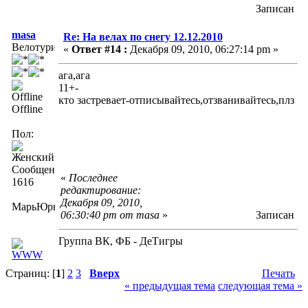
Записан
masa
Re: На велах по снегу 12.12.2010
Велотурист
«
Ответ #14 :
Декабря 09, 2010, 06:27:14 pm »
ага,ага
11+-
кто застревает-отписывайтесь,отзванивайтесь,плз
Offline
Пол:
Сообщений:
«
Последнее
1616
редактирование:
Декабря 09, 2010,
МарьЮрьна
06:30:40 pm от masa
»
Записан
Группа ВК, ФБ - ДеТигры
Страниц: [
1
]
2
3
Вверх
Печать
« предыдущая тема
следующая тема »