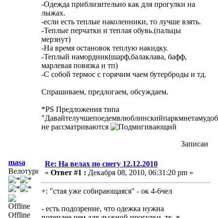
-Одежда приблизительно как для прогулки на
лыжах.
-если есть теплые наколенники, то лучше взять.
-Теплые перчатки и теплая обувь.(пальцы
мерзнут)
-На время остановок теплую накидку.
-Теплый намордник(шарф,балаклава, бафф,
марлевая повязка и тп)
-С собой термос с горячим чаем бутерброды и тд.
Спрашиваем, предлогаем, обсуждаем.
*PS Предложения типа
"Давайтелучшепоедемвлюблинскийпаркмнетамудоб
не рассматриваются
Записан
masa
Re: На велах по снегу 12.12.2010
Велотурист
«
Ответ #1 :
Декабря 08, 2010, 06:31:20 pm »
+: "стая уже собирающаяся" - ок 4-6чел
- есть подозрение, что одежка нужна
Offline
потеплее,чем для лыжной прогулки, тк, в