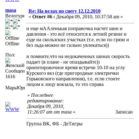
masa
Re: На велах по снегу 12.12.2010
Велотурист
«
Ответ #6 :
Декабря 09, 2010, 10:37:58 am »
и еще мААленькая поправочка насчет шин и
давления - это всё относится к летней резине и
езде на скользских участках (т.е. если по грязи и
Offline
без льда-можно не сильно увлекаться))
Пол:
и помните,что на недокаченных шинах скорость
падает (в плане - не опаздывайте))
ориентировочное время встречи 10-10 на углу
Сообщений:
Курского вкз (где пригородные электрички
1616
Горьковского направления), т.е. если стоите
лицом к лицу вокзала, то это справа
МарьЮрьна
«
Последнее
редактирование:
Декабря 09, 2010,
11:26:07 am от masa
»
Записан
Группа ВК, ФБ - ДеТигры