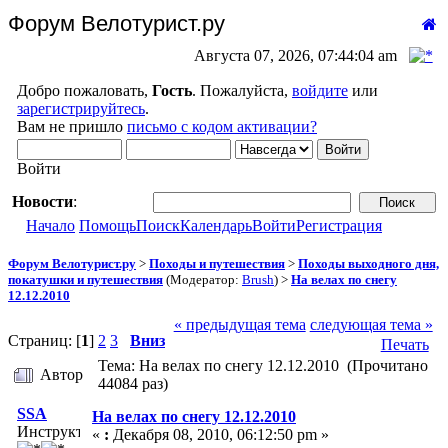
Форум Велотурист.ру
Августа 07, 2026, 07:44:04 am
Добро пожаловать,
Гость
. Пожалуйста,
войдите
или
зарегистрируйтесь
.
Вам не пришло
письмо с кодом активации?
Войти
Новости
:
Начало
Помощь
Поиск
Календарь
Войти
Регистрация
Форум Велотурист.ру
>
Походы и путешествия
>
Походы выходного дня,
покатушки и путешествия
(Модератор:
Brush
) >
На велах по снегу
12.12.2010
« предыдущая тема
следующая тема »
Страниц: [
1
]
2
3
Вниз
Печать
Тема: На велах по снегу 12.12.2010 (Прочитано
Автор
44084 раз)
SSA
На велах по снегу 12.12.2010
Инструктор
«
:
Декабря 08, 2010, 06:12:50 pm »