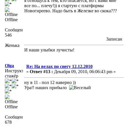
я отношусь к тем, кто опасается, но с вами мне
все по... плечу!)) я стартую с платформы
Новогиреево. Надо быть в Железке во скока???
Offline
Сообщений:
546
Записан
Женька
И наши улыбки лучисты!
Olga
Re: На велах по снегу 12.12.2010
Инструктор-
«
Ответ #13 :
Декабря 09, 2010, 06:06:43 pm »
стажёр
ну в 11 - пол 12 наверно ))
Ура!! наших прибыло
Offline
Сообщений:
678