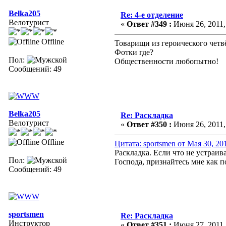
Belka205
Re: 4-е отделение
Велотурист
«
Ответ #349 :
Июня 26, 2011,
Offline
Товарищи из героического четвё
Фотки где?
Пол:
Общественности любопытно!
Сообщений: 49
Belka205
Re: Раскладка
Велотурист
«
Ответ #350 :
Июня 26, 2011,
Offline
Цитата: sportsmen от Мая 30, 20
Раскладка. Если что не устраива
Пол:
Господа, признайтесь мне как п
Сообщений: 49
sportsmen
Re: Раскладка
Инструктор
«
Ответ #351 :
Июня 27, 2011,