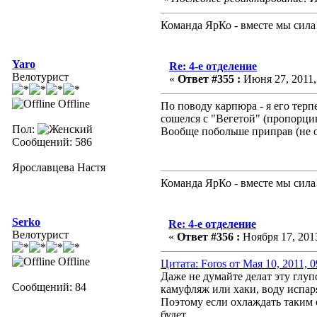
Команда ЯрКо - вместе мы сила
Yaro
Re: 4-е отделение
Велотурист
«
Ответ #355 :
Июня 27, 2011,
Offline
По поводу карпюра - я его тер
сошелся с "Вегетой" (пропорцию
Пол:
Вообще побольше приправ (не о
Сообщений: 586
Ярославцева Настя
Команда ЯрКо - вместе мы сила
Serko
Re: 4-е отделение
Велотурист
«
Ответ #356 :
Ноября 17, 2013
Offline
Цитата: Foros от Мая 10, 2011, 
Даже не думайте делат эту глуп
Сообщений: 84
камуфляж или хаки, воду испаря
Поэтому если охлаждать таким о
будет...