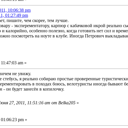
011, 10:06:38 pm
11, 01:27:49 pm
ет, пишите, чем скорее, тем лучше.
овару - эксперементатору, карпюр с кабачковой икрой реально сь
 и калорийно, особенно полезно, когда готовить нет сил и врем
ожно посмотреть на ноуте в клубе. Иногда Петрович выкладывает
11:47:03 am »
вичем не увижу.
не стебусь, я реально собираю простые проверенные туристическ
ерементировать в походах боюсь, велотуристы иногда бывают б
 - он будет занесён в копилочку.
ня 27, 2011, 11:51:16 am от Belka205
»
 01:06:23 pm »