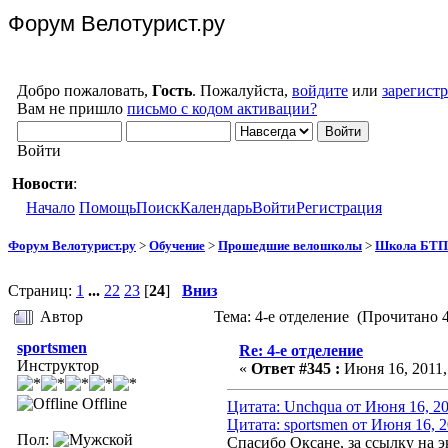
Форум Велотурист.ру
Добро пожаловать,
Гость
. Пожалуйста,
войдите
или
зарегист
Вам не пришло
письмо с кодом активации?
Войти
Новости
:
Начало
Помощь
Поиск
Календарь
Войти
Регистрация
Форум Велотурист.ру
>
Обучение
>
Прошедшие велошколы
>
Школа БТП 
Страниц:
1
...
22
23
[
24
]
Вниз
Автор
Тема: 4-е отделение (Прочитано 4
sportsmen
Re: 4-е отделение
Инструктор
«
Ответ #345 :
Июня 16, 2011, 
Offline
Цитата: Unchqua от Июня 16, 20
Цитата: sportsmen от Июня 16, 2
Пол:
Спасибо Оксане, за ссылку на 