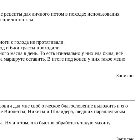
ие рецепты для личного потом в походах использования.
еспричинно злы.
ноги с голода не протягивали.
од и 6-ки трассы проходили.
о масла в день. То есть изначально у них еда была, всё
на маршруте оставить. В итоге под конец у них такое меню
Записан
рович дал мне своё отческое благословение выложить и его
к же Виолетты, Никиты и Шнайдера, шедших параллельным
а. Ну и в том, что быстро обработать такую махину
Записан