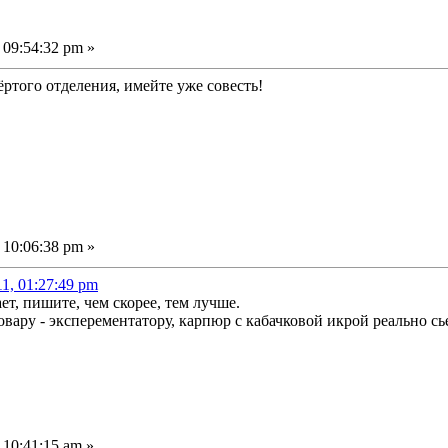
 09:54:32 pm »
ртого отделения, имейте уже совесть!
 10:06:38 pm »
11, 01:27:49 pm
ет, пишите, чем скорее, тем лучше.
овару - эксперементатору, карпюр с кабачковой икрой реально сь
 10:41:15 am »