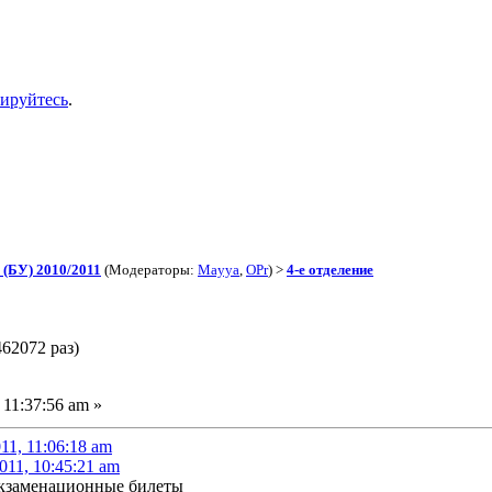
рируйтесь
.
(БУ) 2010/2011
(Модераторы:
Mayya
,
OPr
) >
4-е отделение
62072 раз)
11:37:56 am »
11, 11:06:18 am
011, 10:45:21 am
экзаменационные билеты