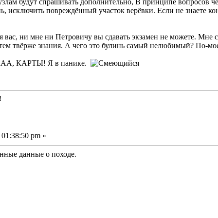
злам будут спрашивать дополнительно, В принципе вопросов чет
, исключить повреждённый участок верёвки. Если не знаете кон
я вас, ни мне ни Петровичу вы сдавать экзамен не можете. Мне 
тем твёрже знания. А чего это булинь самый нелюбимый? По-мое
ААААА, КАРТЫ! Я в панике.
!
 01:38:50 pm »
нные данные о походе.