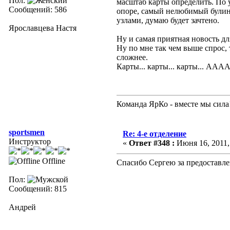
Пол:
масштаб карты определить. По у
Сообщений: 586
опоре, самый нелюбимый булинь
узлами, думаю будет зачтено.
Ярославцева Настя
Ну и самая приятная новость дл
Ну по мне так чем выше спрос, 
сложнее.
Карты... карты... карты... А
Команда ЯрКо - вместе мы сила
sportsmen
Re: 4-е отделение
Инструктор
«
Ответ #348 :
Июня 16, 2011,
Offline
Спасибо Сергею за предоставле
Пол:
Сообщений: 815
Андрей