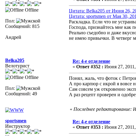
Offline
Цитата: Belka205 от Июня 26, 2
Цитата: sportsmen от Мая 30, 20
Пол:
Раскладка. Если что не устраива
Сообщений: 815
Господа, признайтесь мне как п
Реально съедобно и даже вкусно
Андрей
не имею привычки. В четверг м
Belka205
Re: 4-е отделение
Велотурист
«
Ответ #352 :
Июня 27, 2011, 
Offline
Понял, жаль, что фоток с Петро
А про карпюр с икрой я вовсе 
Пол:
Сам совсем уж откровенно эксп
Сообщений: 49
А раз рецепт проверен и одобрен
«
Последнее редактирование: Ию
sportsmen
Re: 4-е отделение
Инструктор
«
Ответ #353 :
Июня 27, 2011,