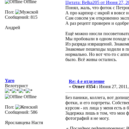
Offline
Цитата: Belka205 от Июня 27, 20
Понял, жаль, что фоток с Петро
Пол:
А про карпюр с икрой я вовсе 
Сообщений: 815
Сам совсем уж откровенно эксп
А раз рецепт проверен и одобрен
Андрей
Ещё можно нюсли посоветовать.
Мы пробовали в одном походе из
Из разряда извращений. Знаком
Знакомые пешеходы ходили в пя
нормально. Но вот что-то с апп
было. Всё живы остались.
Yaro
Re: 4-е отделение
Велотурист
«
Ответ #354 :
Июня 27, 2011,
Offline
Без паники, коллега, вот допиш
фотки, и его портреты. Собст
Пол:
курсом - их лица у меня есть в
Сообщений: 586
Задержка лишь в том, что мои ф
фотографий я не могу.
Ярославцева Настя
«
Последнее редактирование: Ию