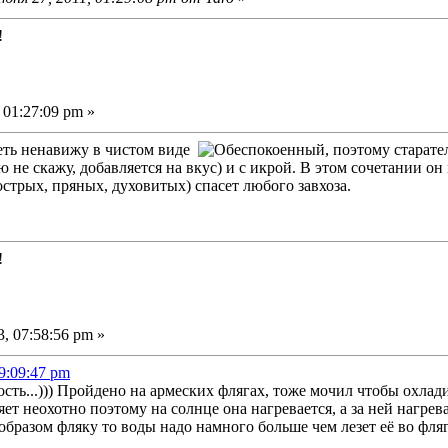
!
 01:27:09 pm »
петь ненавижу в чистом виде
, поэтому старат
 не скажу, добавляется на вкус) и с икрой. В этом сочетании он
стрых, пряных, духовитых) спасет любого завхоза.
!
, 07:58:56 pm »
09:09:47 pm
ость...))) Пройдено на армеских флягах, тоже мочил чтобы охлад
ет неохотно поэтому на солнце она нагревается, а за ней нагрева
бразом фляку то воды надо намного больше чем лезет её во флягу