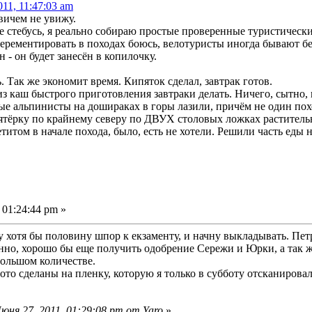
11, 11:47:03 am
вичем не увижу.
не стебусь, я реально собираю простые проверенные туристическ
ерементировать в походах боюсь, велотуристы иногда бывают б
 - он будет занесён в копилочку.
 Так же экономит время. Кипяток сделал, завтрак готов.
 каш быстрого приготовления завтраки делать. Ничего, сытно, 
ые альпинисты на дошираках в горы лазили, причём не один пох
тёрку по крайнему северу по ДВУХ столовых ложках растительног
етитом в начале похода, было, есть не хотели. Решили часть еды 
 01:24:44 pm »
у хотя бы половину шпор к екзаменту, и начну выкладывать. Пет
венно, хорошо бы еще получить одобрение Сережи и Юрки, а та
 большом количестве.
ото сделаны на пленку, которую я только в субботу отсканировал
ня 27, 2011, 01:29:08 pm от Yaro
»