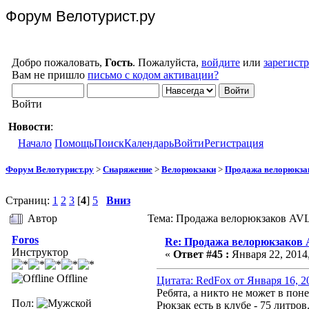
Форум Велотурист.ру
Добро пожаловать,
Гость
. Пожалуйста,
войдите
или
зарегист
Вам не пришло
письмо с кодом активации?
Войти
Новости
:
Начало
Помощь
Поиск
Календарь
Войти
Регистрация
Форум Велотурист.ру
>
Снаряжение
>
Велорюкзаки
>
Продажа велорюкза
Страниц:
1
2
3
[
4
]
5
Вниз
Автор
Тема: Продажа велорюкзаков AVL
Foros
Re: Продажа велорюкзаков
Инструктор
«
Ответ #45 :
Января 22, 2014,
Offline
Цитата: RedFox от Января 16, 2
Ребята, а никто не может в по
Пол:
Рюкзак есть в клубе - 75 литро