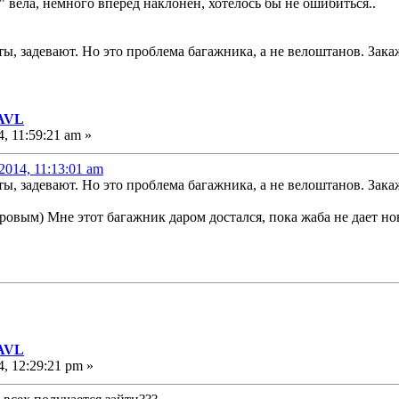
6" вела, немного вперед наклонен, хотелось бы не ошибиться..
ты, задевают. Но это проблема багажника, а не велоштанов. Зака
 AVL
, 11:59:21 am »
2014, 11:13:01 am
ты, задевают. Но это проблема багажника, а не велоштанов. Зака
оровым) Мне этот багажник даром достался, пока жаба не дает н
 AVL
, 12:29:21 pm »